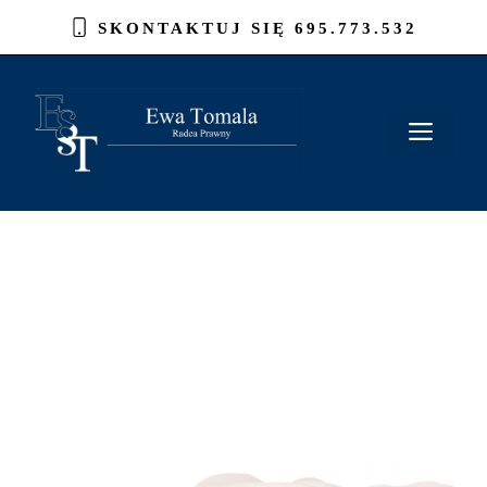
Przejdź
SKONTAKTUJ SIĘ
695.773.532
do
treści
MEN