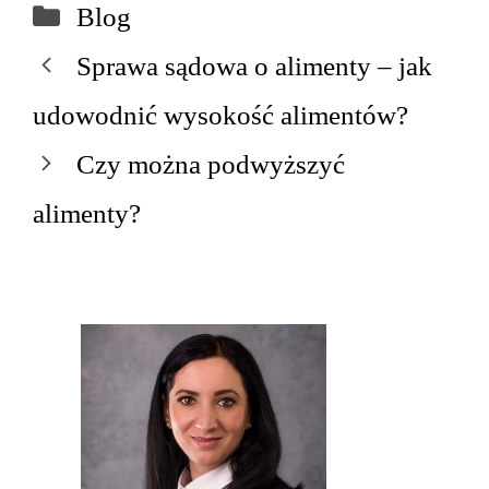
Kategorie
Blog
Nawigacja
Sprawa sądowa o alimenty – jak
wpisu
udowodnić wysokość alimentów?
Czy można podwyższyć
alimenty?